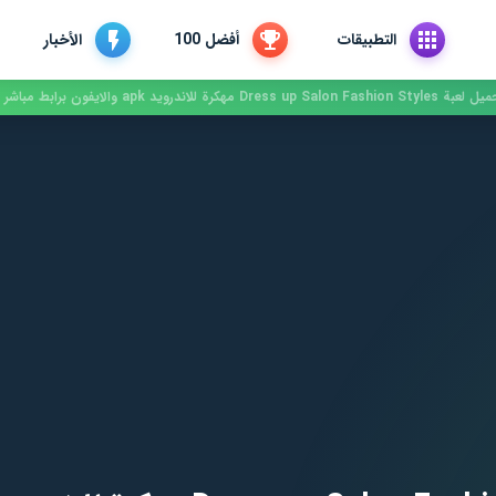
التطبيقات
أفضل 100
الأخبار
Dress up Salon Fashion Sty مهكرة للاندرويد apk والايفون برابط مباشر 2022