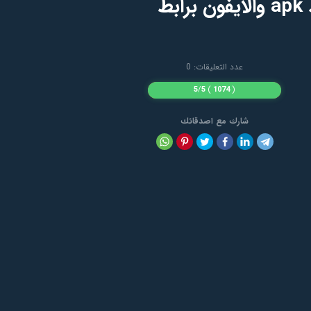
تحميل لعبة Dress up Salon Fashion Styles مهكرة للاندرويد apk والايفون برابط
عدد التعليقات: 0
5
/
5
)
1074
(
شارك مع اصدقائك