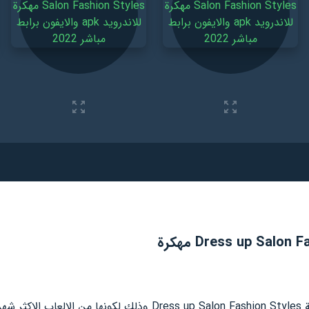
تريد الكثير من الفتيات تحميل لعبة Dress up Salon Fashion Styles وذل