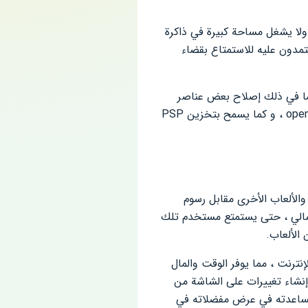
 ولا يشغل مساحة كبيرة في ذاكرة
تمدون عليه للاستمتاع بقضاء
ي مع ميزات أكثر وأفضل ، بما في ذلك إصلاح بعض عناصر
الرسومات في عدد من الألعاب مثل الإضاءة والهندسة المفقودة وغيرها ، وتغيير الخلفية الافتراضية إلى openGL ، و كما يسمح بتخزين PSP
ثل التطبيق أقوى محاكي ألعاب في Android حيث يتيح للمستخدمين تشغيل جميع ألعاب Sony و psp والألعاب الأخرى مقابل رسوم
 مالي ، حتى يستمتع مستخدم تلك
 الألعاب.
نترنت ، مما يوفر الوقت والمال
إنشاء تغييرات على الشاشة من
 مساعدته في عرض مفضلاته في