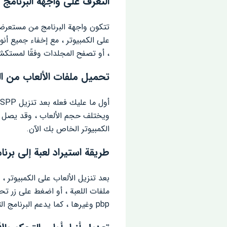
التعرف على واجهة البرنامج 
تتكون واجهة البرنامج من مستعرض
، أو تصفح المجلدات وفقًا لمستكشف Windows الشهير بالنقر فوق الزر “اس
تحميل ملفات الألعاب من ال
الكمبيوتر الخاص بك الآن.
طريقة استيراد لعبة إلى برنامج PP
بعد تنزيل الألعاب على الكمبيوتر 
pbp وغيرها ، كما يدعم البرنامج التعامل مع ملفات zip ، حيث يقوم بفتح ضغط واستخراج ملفات اللعبة تمهيدًا لتشغيلها.