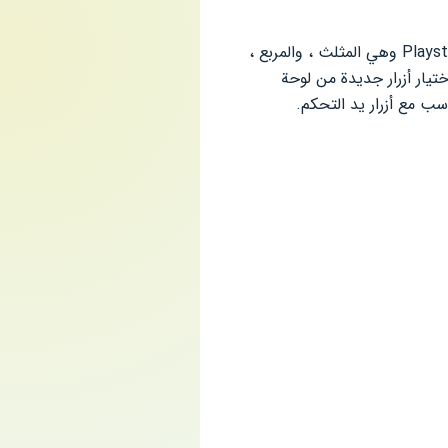
قبل ممارسة الألعاب يجب أن تعرف أزرار التحكم في البرنامج ، حيث أن PSP يحتوي على نفس أزرار Playstation وهي المثلث ، والمربع ،
ختيار أزرار جديدة من لوحة
سب مع أزرار يد التحكم.