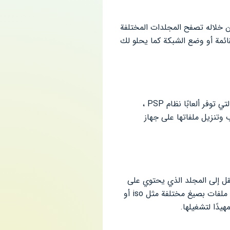
 خلاله تصفح المجلدات المختلفة
اب PSP، ويمكن عرض المجلدات. في القائمة أو وضع الشبكة كما يحلو لك
أول ما عليك فعله بعد تنزيل PPSSPP وتثبيته هو البحث عن ملفات الألعاب ، فهناك العديد من المواقع التي توفر ألعابًا نظام PSP ،
 هو تصفح الألعاب وتنزيل ملفاتها على جهاز
تقل إلى المجلد الذي يحتوي على
ملفات اللعبة ، أو اضغط على زر تحميل لفتح مستكشف Windows المعروف وتحديد ملفات الألعاب ، وهي ملفات بصيغ مختلفة مثل iso أو