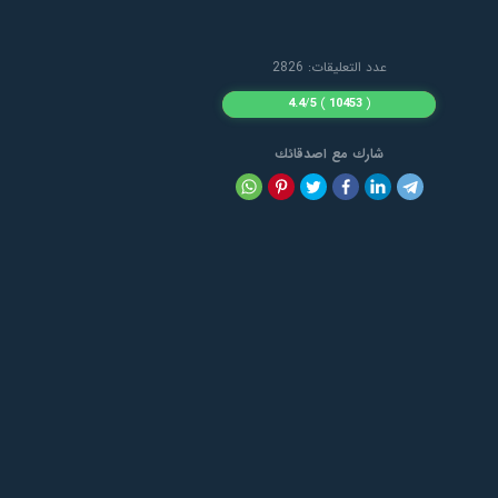
عدد التعليقات: 2826
4.4
/
5
)
10453
(
شارك مع اصدقائك