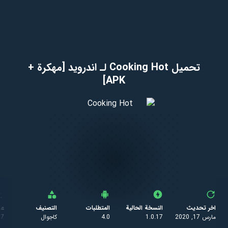
تحميل Cooking Hot لـ اندرويد [مهكرة +
APK]
اخر تحديث
النسخة الحالية
المتطلبات
التصنيف
عد
مارس 17, 2020
1.0.17
4.0
كاجوال
57