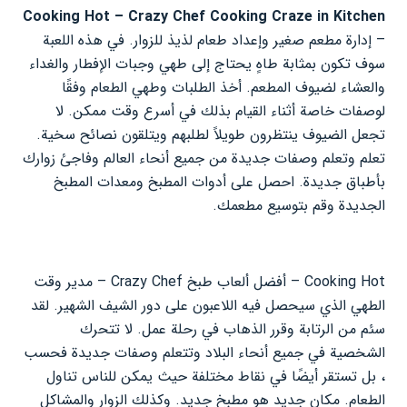
Cooking Hot – Crazy Chef Cooking Craze in Kitchen
– إدارة مطعم صغير وإعداد طعام لذيذ للزوار. في هذه اللعبة
سوف تكون بمثابة طاهٍ يحتاج إلى طهي وجبات الإفطار والغداء
والعشاء لضيوف المطعم. أخذ الطلبات وطهي الطعام وفقًا
لوصفات خاصة أثناء القيام بذلك في أسرع وقت ممكن. لا
تجعل الضيوف ينتظرون طويلاً لطلبهم ويتلقون نصائح سخية.
تعلم وتعلم وصفات جديدة من جميع أنحاء العالم وفاجئ زوارك
بأطباق جديدة. احصل على أدوات المطبخ ومعدات المطبخ
الجديدة وقم بتوسيع مطعمك.
Cooking Hot – أفضل ألعاب طبخ Crazy Chef – مدير وقت
الطهي الذي سيحصل فيه اللاعبون على دور الشيف الشهير. لقد
سئم من الرتابة وقرر الذهاب في رحلة عمل. لا تتحرك
الشخصية في جميع أنحاء البلاد وتتعلم وصفات جديدة فحسب
، بل تستقر أيضًا في نقاط مختلفة حيث يمكن للناس تناول
الطعام. مكان جديد هو مطبخ جديد. وكذلك الزوار والمشاكل