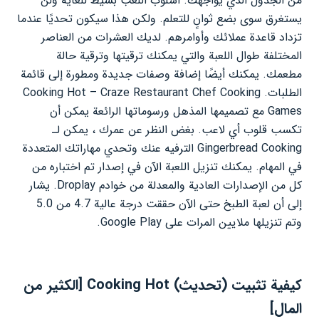
من الجدول الذي يواجهك. أسلوب اللعب بسيط للغاية ولن
يستغرق سوى بضع ثوانٍ للتعلم. ولكن هذا سيكون تحديًا عندما
تزداد قاعدة عملائك وأوامرهم. لديك العشرات من العناصر
المختلفة طوال اللعبة والتي يمكنك ترقيتها وترقية حالة
مطعمك. يمكنك أيضًا إضافة وصفات جديدة ومطورة إلى قائمة
الطلبات. Cooking Hot – Craze Restaurant Chef Cooking
Games مع تصميمها المذهل ورسوماتها الرائعة يمكن أن
تكسب قلوب أي لاعب. بغض النظر عن عمرك ، يمكن لـ
Gingerbread Cooking الترفيه عنك وتحدي مهاراتك المتعددة
في المهام. يمكنك تنزيل اللعبة الآن في إصدار تم اختباره من
كل من الإصدارات العادية والمعدلة من خوادم Droplay. يشار
إلى أن لعبة الطبخ حتى الآن حققت درجة عالية 4.7 من 5.0
وتم تنزيلها ملايين المرات على Google Play.
كيفية تثبيت (تحديث) Cooking Hot [الكثير من
المال]