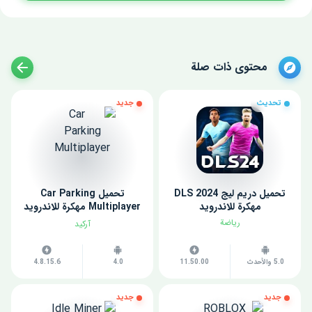
محتوى ذات صلة
تحديث
جديد
تحميل دريم ليج 2024 DLS
تحميل Car Parking
مهكرة للاندرويد
Multiplayer مهكرة للاندرويد
اخر اصدار
رياضة
آركيد
5.0 والأحدث
11.50.00
4.0
4.8.15.6
جديد
جديد