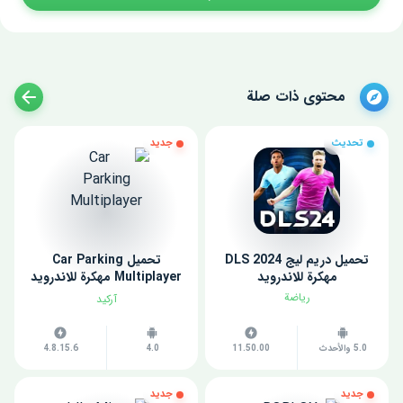
محتوى ذات صلة
تحديث
جديد
تحميل دريم ليج 2024 DLS
تحميل Car Parking
مهكرة للاندرويد
Multiplayer مهكرة للاندرويد
اخر اصدار
رياضة
آركيد
5.0 والأحدث
11.50.00
4.0
4.8.15.6
جديد
جديد