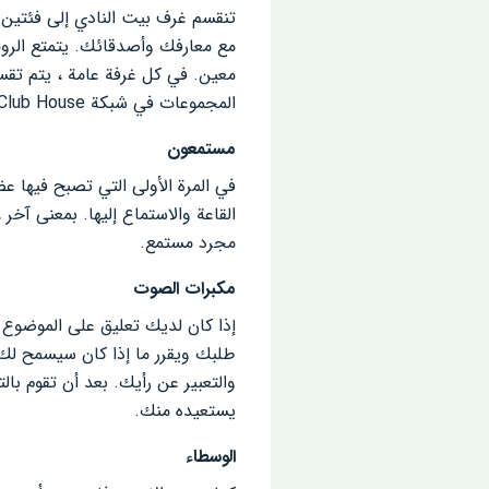
تنقسم غرف بيت النادي إلى فئتين 
مع معارفك وأصدقائك. يتمتع الرو
معين. في كل غرفة عامة ، يتم تقس
المجموعات في شبكة Club House الاجتماعية.
مستمعون
في المرة الأولى التي تصبح فيها 
القاعة والاستماع إليها. بمعنى آخ
مجرد مستمع.
مكبرات الصوت
إذا كان لديك تعليق على الموضوع ا
طلبك ويقرر ما إذا كان سيسمح لك ب
والتعبير عن رأيك. بعد أن تقوم بال
يستعيده منك.
الوسطاء