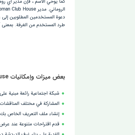
كما يوحي الاسم ، فإن مدير أي ر
دعوة المستخدمين المطلوبين إلى غ
طرد المستخدم من الغرفة. بمعنى آخر ، ستكون جمي
بعض ميزات وإمكانيات Clubhouse: تطبيق Android للدردشة الصوتية الفورية:
شبكة اجتماعية رائعة مبنية على 
المشاركة في مختلف المناقشات 
إنشاء ملف التعريف الخاص بك 
قدم اقتراحات متنوعة عند عرض 
القدرة على بناء غرف الدردشة د