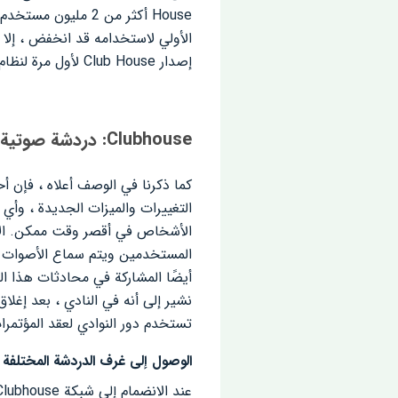
House أكثر من 2 م
الأولي لاستخدامه قد انخفض ، إلا 
إصدار Club House لأول مرة لنظام iOS ، لكننا الآن بصدد إتاحة إصدار Android الرسمي لك أعزائي.
Clubhouse: دردشة صوتية فورية شبكة اجتماعية ناشئة بها مجموعة متنوعة من الميزات
التغييرات والميزات الجديدة ، وأ
نشير إلى أنه في النادي ، بعد إغل
تستخدم دور النوادي لعقد المؤتمرا
الوصول إلى غرف الدردشة المختل