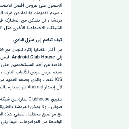
الحصول على عروض أفضل للانضمام إ
، سيتم تقديمك بقائمة من غرف الد
دردشة ، لن تتمكن من المشاركة ف
الشبكات الاجتماعية الأخرى مثل Instagram ، يمكنك متابعة مستخدمين آخرين أو إرسال دعوات إليهم للانضمام إلى الغرفة التي أنشأتها!
كيف تنضم إلى منزل النادي
إلى
Android Club House
ليس سهل
خاصة من أحد المستخدمين حتى تت
iOS فقط ، والذي وصفه العديد م
لأن إصدار Android تم إصداره بالضبط في الوقت الذي كان فيه مستخدمو Club House ينخفضون ، وكانت هناك العديد من التقارير حوله.
تطبيق Clubhouse 
صوتي ، ولا يمكن الدردشة بالطريقة
مع مواضيع مختلفة. تغطي هذه الموسي
الواسعة من الموضوعات. فيما يلي 