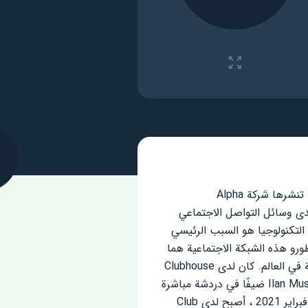
هو عنوان لشبكة اجتماعية مبنية على محادثات صوتية تنشرها شركة Alpha
ديدة ؛ إحدى وسائل التواصل الاجتماعي
عملاق العظيم لعالم التكنولوجيا هو السبب الرئيسي
عة لهذه الشبكة الاجتماعية بين الناس. تم إصدار Club House لأول مرة في مارس 2020. مطورو هذه الشبكة الاجتماعية هما
بول ديفيدسون وروهان سيث ، اللذان لم يتخيلا قط أنهما قادران على التنافس مع أكبر الشبكات الاجتماعية في العالم. كان لدى Clubhouse
1500 مستخدم فقط في مايو 2020 وبلغت قيمته 100 مليون دولار. لكن في الأشهر الأخيرة ، عندما كان Ilan Musk ضيفًا في دردشة مباشرة
على الشبكة الاجتماعية ، أصبح Clubhouse أكثر وأكثر إثارة للجدل وتسبب في قدر كبير من الجدل. منذ 1 فبراير 2021 ، أصبح لدى Club