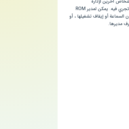
شخاص آخرين لإدارة
الروماني. مدير Roman Club House هو المسؤول عن إدارة Roman Club House وكذلك المحادثات التي تجري فيه. يمكن لمدير ROM
السماعة أو إيقاف تشغيلها ، أو