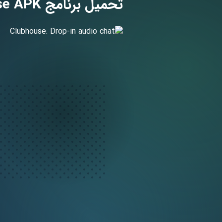
تحميل برنامج Clubhouse APK لـ اندرويد