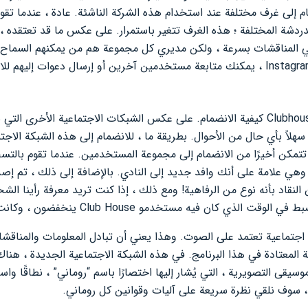
لى غرف مختلفة عند استخدام هذه الشركة الناشئة. عادة ، عندما تقوم
ردشة المختلفة ؛ هذه الغرف تتغير باستمرار. على عكس ما قد تعتقده 
ي المناقشات بسرعة ، ولكن مديري كل مجموعة هم من يمكنهم السماح 
من أكثر القضايا إثارة للجدل مع Clubhouse كيفية الانضمام. على عكس الشبكات الاجتماعية 
اً بأي حال من الأحوال. بطريقة ما ، للانضمام إلى هذه الشبكة الاجتم
مكن أخيرًا من الانضمام إلى مجموعة المستخدمين. عندما تقوم بال
ن النقاد بأنه نوع من الرفاهية! ومع ذلك ، إذا كنت تريد معرفة رأينا 
عبارة عن شبكة اجتماعية تعتمد على الصوت. وهذا يعني أن تبادل المعلومات وا
 المعتادة في هذا البرنامج. في هذه الشبكة الاجتماعية الجديدة ، هنا
قى التصويرية ، التي يُشار إليها اختصارًا باسم “روماني” ، نطاقًا واس
، سوف نلقي نظرة سريعة على آليات وقوانين كل روماني.