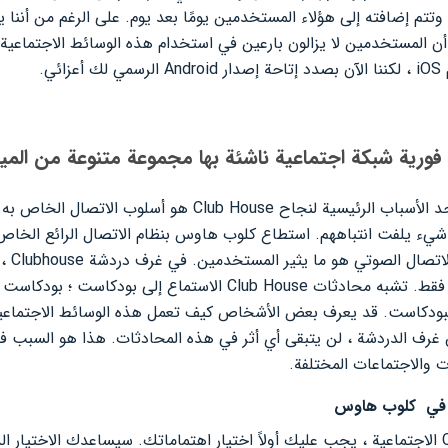
ليون مستخدم وتتم إضافته إلى هؤلاء المستخدمين يومًا بعد يوم. على الرغم من أ
أن المستخدمين لا يزالون بارعين في استخدام هذه الوسائط الاجتماعية.
كما ذكرنا في الوصف أعلاه ، فإن أحد الأسباب الرئيسية لنجاح e
ي شيء يلفت انتباههم. استطاع كلوب هاوس بنظام الاتصال الرائع الخاص 
الأشخاص 
المستخدمين ويتم سماع الأصوات فقط. تشبه محادثات Club House الاس
اق غرف الدردشة ، لن يتبقى أي أثر في هذه المحادثات. هذا هو السبب ف
ت والاجتماعات المختلفة.
فة في كلوب هاوس
عند الانضمام إلى شبكة Clubhouse الاجتماعية ، يجب عليك أولاً اختيار اهتماماتك. سيساعدك ال