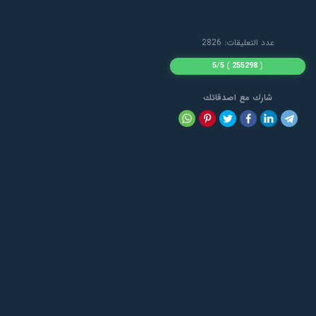
عدد التعليقات: 2826
5
/
5
)
255298
(
شارك مع اصدقائك