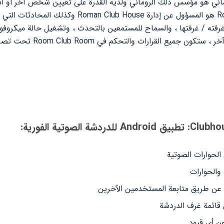
وماني هو مؤسس ذلك الروماني ولديه القدرة على تعيين شخص آخر أو أ
رفته / غرفتها ، والسماح للمستمعين بالتحدث ، وتشغيل حالة ميكروفون 
ع القرارات والتحكم في Room Club Room تحت تصرف مديرها.
الحوارات الصوتية
والحوارات
عن طريق متابعة المستخدمين الآخرين
قائمة غرف الدردشة
ون أي قيود