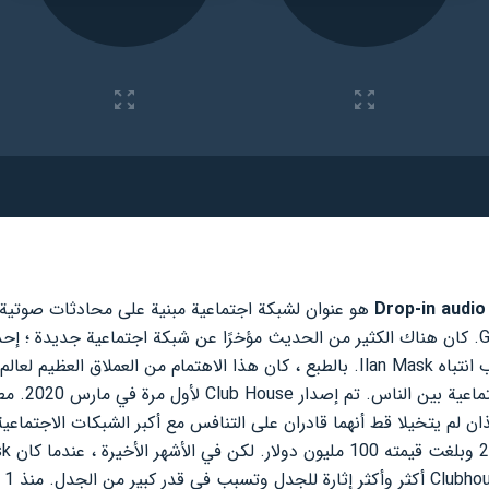
Exploration Co على Google Play. كان هناك الكثير من الحديث مؤخرًا عن شبكة اجتماعية ج
الخاصة التي تمكنت حتى من جذب انتباه Ilan Mask. بالطبع ، كان هذا الاهتمام من ال
للشعبية السري