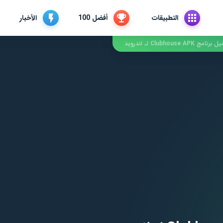
التطبيقات
أفضل 100
الأخبار
امج Clubhouse APK لـ اندرويد