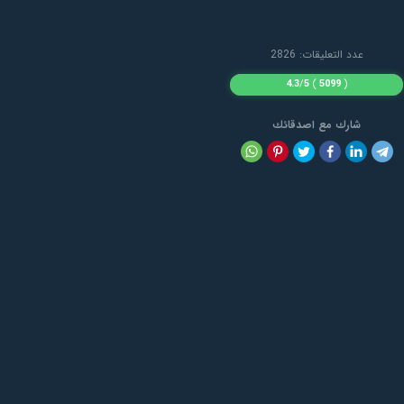
عدد التعليقات: 2826
4.3
/
5
)
5099
(
شارك مع اصدقائك