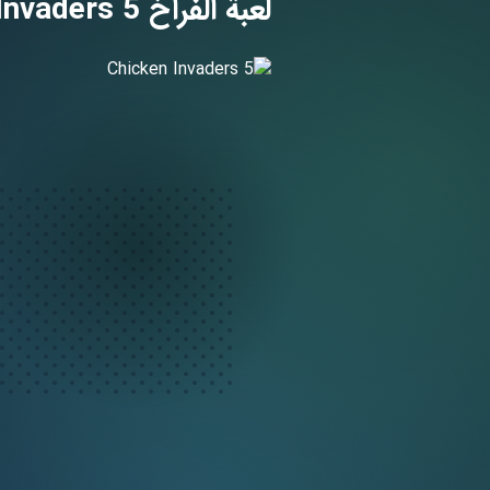
لعبة الفراخ 5 Chicken Invaders تحميل [اخر اصدار] للاندرويد