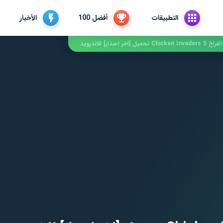
التطبيقات
أفضل 100
الأخبار
Chicke تحميل [اخر اصدار] للاندرويد