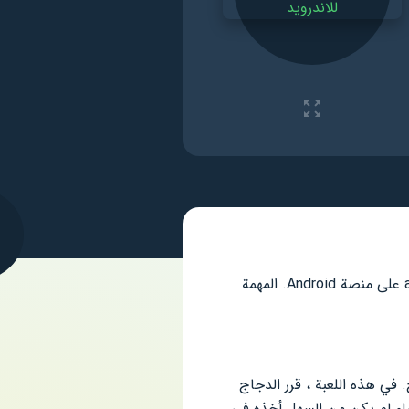
Chicken Invaders 5 – أمامك عبارة عن منعطف كلاسيكي للأحداث لهذا النوع مثل لعبة arcade على منصة Android. المهمة
 في هذه اللعبة ، قرر الدجاج
ء لم يكن من السهل أخذه في