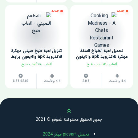
جديد
جديد
تحميل لعبة الطباخ المنقذ
تنزيل لعبة طبخ صيني مهكرة
مهكرة للاندرويد apk والايفون
للاندرويد apk والايفون برابط
برابط مباشر مجانا 2022
مباشر مجانا 2022
ألعاب بناتألعاب طبخ
ألعاب بناتألعاب طبخ
4.4 والأحدث
2.0.8
4.4 والأحدث
8.58.02.00
Scroll up
جميع الحقوق محفوضة للموقع © 2021
تحميل picsart مهكر 2024