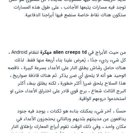
توجد فيه مسارات يتبعها الأجانب ، على طول هذه المسارات
ستكون هناك نقاط خاصة سنضع فيها أبراجنا الدفاعية.
من حيث الأبراج في
alien creeps td مهكرة
لنظام Android ،
كل شيء رديء جدًا ، يُعرض علينا بناء أربعة منها فقط. لذلك
هناك حامل رشاش يطلق النار على الأعداء بسرعة كبيرة ، ناقصه
الوحيد هو أنه لا يلحق أي ضرر يذكر. ثم هناك قاذفة صواريخ ،
هذا السلاح يلحق ضررا أكثر خطورة ، لكنه يطلق ببطء أكثر.
البرج الثالث شعاع ، برج قوي قادر على اختراق الأعداء حتى لو
استخدموا دروعهم الواقية.
حسنًا ، آخر شيء يمكنك بناءه هو ثكنات ، يوجد فيه جنود
يدافعون عن مدينتهم بثديهم وبالتالي يحتجزون الأعداء في
مكان واحد ، وفي ذلك الوقت تقوم أبراج المعارك بإطلاق النار