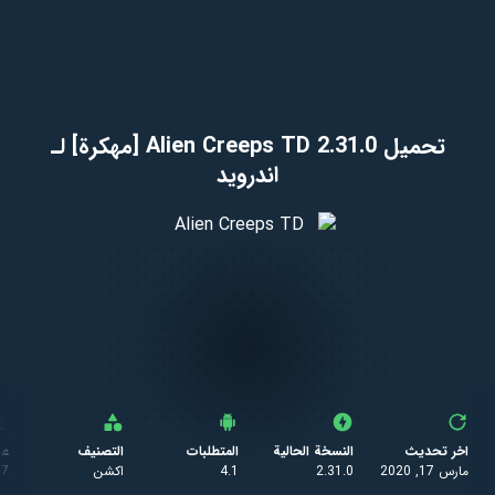
تحميل Alien Creeps TD 2.31.0 [مهكرة] لـ
اندرويد
اخر تحديث
النسخة الحالية
المتطلبات
التصنيف
عد
مارس 17, 2020
2.31.0
4.1
اكشن
27