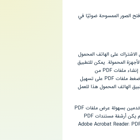
طبيق أيضًا للمستخدمين فتح الصور الممسوحة ضوئيًا في
حصول على المزيد من ميزات PDF المتقدمة ، ويعمل الاشتراك على الهاتف المحمول
ص والصور مباشرة في مستندات PDF الخاصة بك على الأجهزة المحمولة. يمكن للتطبيق
دمج ملفات مختلفة في ملف PDF واحد وتغيير ترتيب الصفحات. بالإضافة إلى ذلك ، يمكن للمستخدمين إنشاء ملفات PDF من
المستندات أو الصور وتصديرها إلى برامج مختلفة مثل Microsoft Word و Excel و PowerPoint. يعمل ضغط ملفات PDF على تسهيل
ر. تم تصميم تطبيق الهاتف المحمول هذا للعمل
تطبيق مثالي لتحرير المستندات وإنشاء ملفات PDF ، أليس كذلك؟ باستخدام هذا التطبيق ، يمكن للمستخدمين بسهولة عرض ملفات PDF
والتعليق عليها وتعبئتها وتوقيعها ومشاركتها والوظائف الأخرى باستخدام Adobe PDF Reader المجاني. لم يكن أرشفة مستندات PDF
 وتجرب Adobe Acrobat Reader: PDF Viewer، Editor & Creator