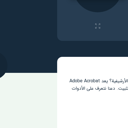
هل انت موظف مكتب؟ هل تحتاج إلى تطبيق لتحسين المستندات والمستندات؟ بسرعة مساعدة الوثائق الأرشيفية؟ يعد Adobe Acrobat
أكثر كفاءة وموثوقية في العالم مع أكثر من 635 مليون عملية تثبيت. دعنا نتعرف على الأدوات