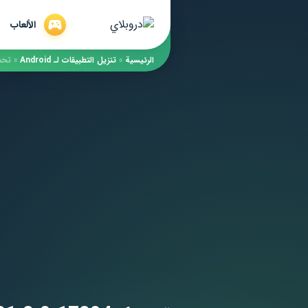
الألعاب
الرئيسية
»
​تنزيل التطبيقات لـ ​Android
»
تحميل der 21.2.0.17204