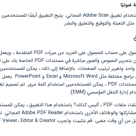
يمكن الوصول إلى ملفات PDF باستخدام تطبيق Adobe Scan المجاني. يتيح الت
ق
يمكن للمستخدمين التسجيل للحصول على حساب لل
وعلى الإنترنت. يسمح للمستخدمين بتحرير النصو
تقليل حجم الملف. لتحسين أمان مستندات PDF ، يمكن للمستخدمين استخدام كلمة مرو
إدارة التنقل المؤسسي (EMM).
وتحويل ملفات JPG إلى PDF أسهل من أي وقت مضى. قم بتثبيت