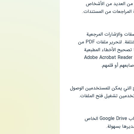
ت من العديد من الأشخاص
ة المراجعات من المستندات.
ت وتعليقات بتنسيق PDF ، بما في ذلك الملصقات والإشارات المرجعية
والرسومات وما إلى ذلك. كما يتيح التطبيق للمستخدمين مشاركة الملفات مع الآخرين لتجميع مراجعات مختلفة. لتحرير ملفات PDF من
تصحيح الأخطاء المطبعية
وإضافة المحتوى وحذف المحتوى وتدوير الصور والمزيد باستخدام ميزات التحرير المتقدمة. يتيح استخدام Adobe Acrobat Reader
ج التي يمكن للمستخدمين الوصول
يساعدك هذا التطبيق في الوصول بسرعة إلى ملفات PDF والملفات النصية الأخرى عن طريق تسجيل حساب Google Drive الخاص