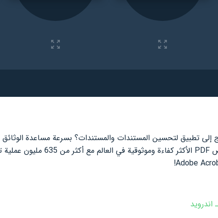
Reader تطبيقًا مفيدًا لك. إنه عارض PDF ال