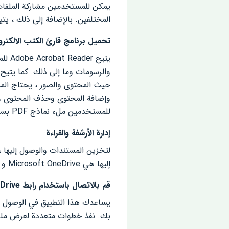
يمكن للمستخدمين مشاركة الملفات
المختلفين. بالإضافة إلى ذلك ، يت
تحميل برنامج قارئ الكتب الالكترونية
حيث المحتوى والصور ، يحتاج الم
للمستخدمين ملء نماذج PDF بسهولة بالميزات الافتراضية. يمكن للمستخدمين توقيع المستندات رقميًا بأصابعهم أو قلمهم.
إدارة الأرشفة والقراءة
لتخزين المستندات والوصول إليها
إليها هي Microsoft OneDrive و Google Drive و Dropbox … للوصول إلى الملفات المهمة ، يمكن للمستخدمين تشغيل فتح الملفات.
قم بالاتصال باستخدام رابط Google Drive
بك. نفذ خطوات متعددة لعرض ملفات Google Drive ونشرها ووضع علامة عليها وتحريرها وضغطها وتصد