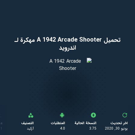
تحميل A 1942 Arcade Shooter مهكرة لـ
اندرويد
اخر تحديث
النسخة الحالية
المتطلبات
التصنيف
عد
يونيو 30, 2020
3.75
4.0
آركيد
61