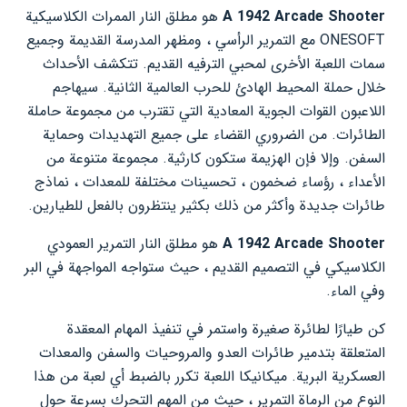
A 1942 Arcade Shooter
هو مطلق النار الممرات الكلاسيكية
ONESOFT مع التمرير الرأسي ، ومظهر المدرسة القديمة وجميع
سمات اللعبة الأخرى لمحبي الترفيه القديم. تتكشف الأحداث
خلال حملة المحيط الهادئ للحرب العالمية الثانية. سيهاجم
اللاعبون القوات الجوية المعادية التي تقترب من مجموعة حاملة
الطائرات. من الضروري القضاء على جميع التهديدات وحماية
السفن. وإلا فإن الهزيمة ستكون كارثية. مجموعة متنوعة من
الأعداء ، رؤساء ضخمون ، تحسينات مختلفة للمعدات ، نماذج
طائرات جديدة وأكثر من ذلك بكثير ينتظرون بالفعل للطيارين.
A 1942 Arcade Shooter
هو مطلق النار التمرير العمودي
الكلاسيكي في التصميم القديم ، حيث ستواجه المواجهة في البر
وفي الماء.
كن طيارًا لطائرة صغيرة واستمر في تنفيذ المهام المعقدة
المتعلقة بتدمير طائرات العدو والمروحيات والسفن والمعدات
العسكرية البرية. ميكانيكا اللعبة تكرر بالضبط أي لعبة من هذا
النوع من الرماة التمرير ، حيث من المهم التحرك بسرعة حول