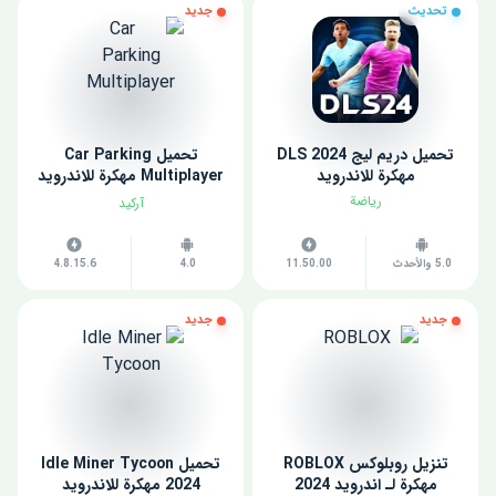
تحديث
جديد
تحميل دريم ليج 2024 DLS
تحميل Car Parking
مهكرة للاندرويد
Multiplayer مهكرة للاندرويد
اخر اصدار
رياضة
آركيد
5.0 والأحدث
11.50.00
4.0
4.8.15.6
جديد
جديد
تنزيل روبلوكس ROBLOX
تحميل Idle Miner Tycoon
مهكرة لـ اندرويد 2024
2024 مهكرة للاندرويد