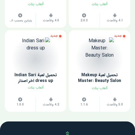
ألعاب بنات
ألعاب بنات
4.1 والأحدث
2.0.3
4.0 والأحدث
يتباين بحسب الجهاز
جديد
جديد
تحميل لعبة Makeup
تحميل لعبة Indian Sari
Master: Beauty Salon
dress up اخر اصدار
مهكرة للاندرويد 2022
ألعاب بنات
ألعاب بنات
5.0 والأحدث
1.1.6
4.2 والأحدث
1.0.0
Scroll up