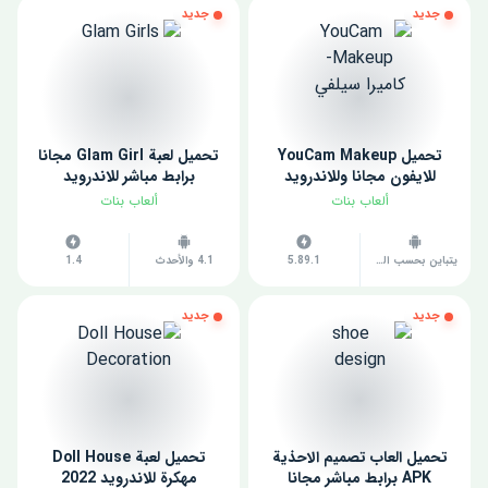
جديد
جديد
تحميل YouCam Makeup
تحميل لعبة Glam Girl مجانا
للايفون مجانا وللاندرويد
برابط مباشر للاندرويد
ألعاب بنات
ألعاب بنات
يتباين بحسب الجهاز
5.89.1
4.1 والأحدث
1.4
جديد
جديد
تحميل العاب تصميم الاحذية
تحميل لعبة Doll House
APK برابط مباشر مجانا
مهكرة للاندرويد 2022