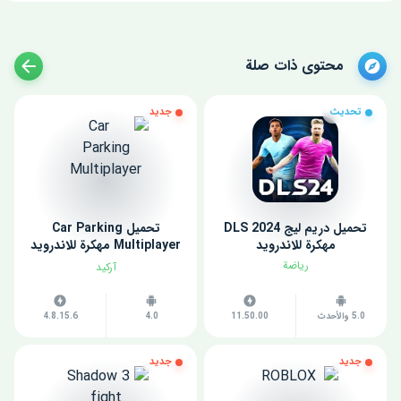
محتوى ذات صلة
تحديث
جديد
تحميل دريم ليج 2024 DLS
تحميل Car Parking
مهكرة للاندرويد
Multiplayer مهكرة للاندرويد
اخر اصدار
رياضة
آركيد
5.0 والأحدث
11.50.00
4.0
4.8.15.6
جديد
جديد