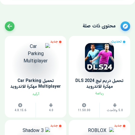
محتوى ذات صلة
تحديث
جديد
تحميل دريم ليج 2024 DLS
تحميل Car Parking
مهكرة للاندرويد
Multiplayer مهكرة للاندرويد
اخر اصدار
رياضة
آركيد
5.0 والأحدث
11.50.00
4.0
4.8.15.6
جديد
جديد