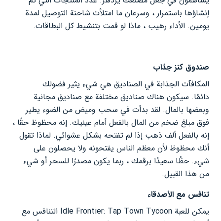
يساهمون في جعل مصنعك يزدهر. عدد المنتجات التي تم
إنشاؤها باستمرار ، وسرعان ما امتلأت شاحنة التوصيل لمدة
يومين. الأداء رهيب ، ماذا لو قمت بتنشيط كل البطاقات.
صندوق كنز جذاب
المكافآت الجذابة في الصناديق هي شيء يثير فضولك
دائمًا. سيكون هناك صناديق مختلفة مع صناديق مجانية
وبعضها بالمال. لقد بدأت في سحب وميض من الضوء يطير
فوق مبلغ ضخم من المال بالفعل أمام عينيك. إنه محظوظ حقًا ،
إنه بالفعل ألف ذهب إذا لم تفتحه بشكل عشوائي. لماذا تقول
أنك محظوظ لأن معظم الناس يفتحونه ولا يحصلون على
شيء. حظًا سعيدًا برقمك ، ربما يكون مصدرًا للسحر أو شيء
من هذا القبيل.
تنافس مع الأصدقاء
يمكن للعبة Idle Frontier: Tap Town Tycoon التنافس مع