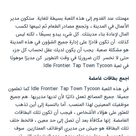
مهمتك عند القدوم إلى هذه اللعبة بسيطة للغاية. ستكون مدير
الأعمال في المدينة ، وتجمع مصادر الطعام ثم تبيعها لكسب
المال لإعادة بناء مدينتك. كل شيء يبدو بسيطًا ، لكنه ليس
كذلك. أن تكون قادرًا على إدارة جميع الشؤون في هذه المدينة
هو مشكلة صعبة. يجب أن يكون لديك عقل لحساب كل جزء
حتى لا نخسر. كان ضروريًا في وقت التطوير. كن مديرًا موهوبًا
في لعبة Idle Frontier: Tap Town Tycoon.
اجمع بطاقات غامضة
في هذه اللعبة Idle Frontier: Tap Town Tycoon كما تعلمون
جميعًا. جميع المصانع تعمل ذاتيًا لأن لديها مديريها. هم جميع
موظفيك المعينين لهذا المنصب. أما بالنسبة إلى أين تذهب
للعثور على هؤلاء الأشخاص ، فيجب أن تكون تلك البطاقات
الغامضة. إنها مكافأة بعد أن تصل إلى حد معين ، فالخط خلف
تلك البطاقة هو جيش من مديري الوظائف الممتازين. سوف