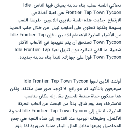
تحاكي اللعبة عملية بناء مدينة يعيش فيها الناس. Idle
Frontier: Tap Town Tycoon هي لعبة آخذة في
الارتفاع. جذبت هذه اللعبة ملايين اللاعبين. طريقة اللعب
بسيطة ولكنها تحتوي على أسلوب نبيل. من خلال جلب العديد
من الأشياء المثيرة للاهتمام للاعبين ، فإن Idle Frontier: Tap
Town Tycoon تستحق أن يتم تقييمها في الألعاب الأكثر
شعبية. ما الذي تنتظره دون تنزيل لعبة Idle Frontier: Tap
Town Tycoon فورًا على جهازك. لنبدأ بناء مدينة جديدة.
أولئك الذين لعبوا Idle Frontier: Tap Town Tycoon
سيعرفون بالتأكيد كم هو رائع. لا توجد صور عمل مكثفة. ولكن
هنا ستكون حياة ممتعة للجميع معًا. إنه مكان مناسب
للاسترخاء بعد يوم شاق. بدلاً من البحث عن ألعاب الحركة
المثيرة ، انتقل إلى Idle Frontier: Tap Town Tycoon لتجربة
الأفضل. وظيفتك اليومية عند القدوم إلى هذه اللعبة هي جمع
المحاصيل وبيعها مقابل المال. البناء عملية ضرورية لذا يلزم