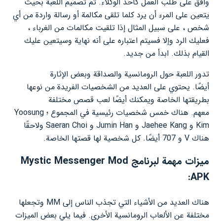
وافق على طلب العمل كأحد الوكلاء. تم تصميم اللعبة بحيث
يتعين على المرء أن يرد كلما تلقى مكالمة أو رسالة واردة من أي
شخص ، على سبيل المثال إذا تلقيت مكالمات من الغرباء ،
فعليك الرد وإلا فسيتم اعتباره على أنه نهاية وسيتعين عليك
القيام بذلك. ابدأ من جديد.
تدور اللعبة حول الرومانسية والصداقة وبعض الإثارة
أيضًا. يحتوي على العديد من الشخصيات الفريدة من نوعها
بطريقتها الخاصة ويمكنك أيضًا لعب قصص مختلفة
معهم. هناك خمس شخصيات رئيسية في المجموع ؛ Yoosung
Kim و Jaehee Kang و Jumin Han و Saeran Choi ولاحقًا
هناك V و 707 أيضًا. كل شخصية لها قصتها الخاصة.
ميزات مهمة لبرنامج Mystic Messenger Mod
APK:
هناك العديد من الأشياء التي تجذب الناس إلى MM وتجعلها
مختلفة عن الألعاب الرومانسية الأخرى. فيما يلي بعض الميزات