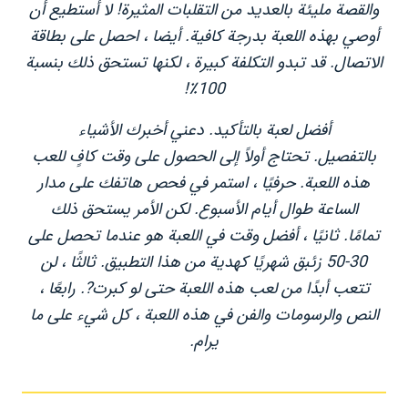
والقصة مليئة بالعديد من التقلبات المثيرة! لا أستطيع أن
أوصي بهذه اللعبة بدرجة كافية. أيضا ، احصل على بطاقة
الاتصال. قد تبدو التكلفة كبيرة ، لكنها تستحق ذلك بنسبة
100٪!
أفضل لعبة بالتأكيد. دعني أخبرك الأشياء
بالتفصيل. تحتاج أولاً إلى الحصول على وقت كافٍ للعب
هذه اللعبة. حرفيًا ، استمر في فحص هاتفك على مدار
الساعة طوال أيام الأسبوع. لكن الأمر يستحق ذلك
تمامًا. ثانيًا ، أفضل وقت في اللعبة هو عندما تحصل على
30-50 زئبق شهريًا كهدية من هذا التطبيق. ثالثًا ، لن
تتعب أبدًا من لعب هذه اللعبة حتى لو كبرت?. رابعًا ،
النص والرسومات والفن في هذه اللعبة ، كل شيء على ما
يرام.