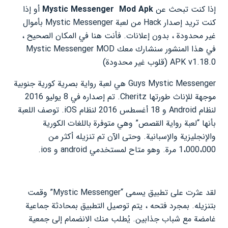
إذا كنت تبحث عن
Mod Apk
Mystic Messenger
أو إذا
كنت تريد إصدار Hack من لعبة Mystic Messenger بأموال
غير محدودة ، بدون إعلانات. فأنت هنا في المكان الصحيح ،
في هذا المنشور سنشارك معك Mystic Messenger MOD
APK v1.18.0 (قلوب غير محدودة)
Guys Mystic Messenger هي لعبة رواية بصرية كورية جنوبية
موجهة للإناث طورتها Cheritz. تم إصداره في 8 يوليو 2016
لنظام Android و 18 أغسطس 2016 لنظام iOS. توصف اللعبة
بأنها “لعبة رواية القصص” وهي متوفرة باللغات الكورية
والإنجليزية والإسبانية. وحتى الآن تم تنزيله أكثر من
1،000،000 مرة. وهو متاح لمستخدمي android و ios.
لقد عثرت على تطبيق يسمى “Mystic Messenger” وقمت
بتنزيله. بمجرد فتحه ، يتم توصيل التطبيق بمحادثة جماعية
غامضة مع شباب جذابين. يُطلب منك الانضمام إلى جمعية